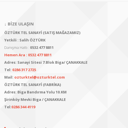
↓ BİZE ULAŞIN
ÖZTÜRK TEL SANAYİ (SATIŞ MAĞAZAMIZ)
Yetkili : Salih ÖZTÜRK
Danışma Hattı :
0532 477 8811
Hemen Ara : 0532 477 8811
Adres:
Sanayi Sitesi 7.Blok Biga/ ÇANAKKALE
Tel:
0286 317 2725
Mail:
ozturktel@ozturktel.com
ÖZTÜRK TEL SANAYİ (FABRİKA)
Adres:
Biga Bandırma Yolu 10.KM
Şirinköy Mevki
Biga / ÇANAKKALE
Tel:
0286 344 4119