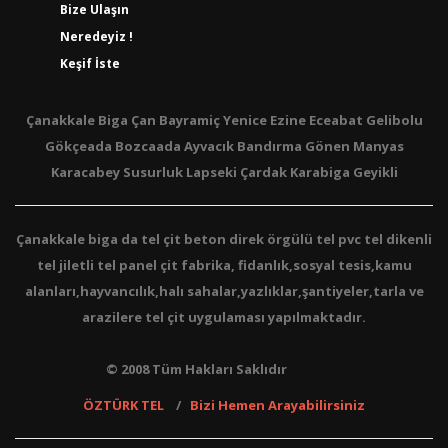
Bize Ulaşın
Neredeyiz !
Keşif İste
Çanakkale Biga Çan Bayramiç Yenice Ezine Eceabat Gelibolu
Gökçeada Bozcaada Ayvacık Bandırma Gönen Manyas
Karacabey Susurluk Lapseki Çardak Karabiga Geyikli
Çanakkale biga da tel çit beton direk örgülü tel pvc tel dikenli
tel jiletli tel panel çit fabrika, fidanlık,sosyal tesis,kamu
alanları,hayvancılık,halı sahalar,yazlıklar,şantiyeler,tarla ve
arazilere tel çit uygulaması yapılmaktadır.
© 2008 Tüm Hakları Saklıdır
ÖZTÜRK TEL
/
Bizi Hemen Arayabilirsiniz